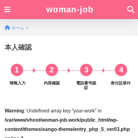
woman-job
ホーム
本人確認
1
2
3
4
情報入力
内容確認
電話番号認
身分証添付
証
Warning
: Undefined array key “your-work” in
/var/www/vhost/woman-job.work/public_html/wp-
content/themes/sango-theme/entry_php_5_ver03.php