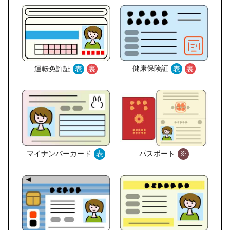
健康保険証
表
裏
運転免許証
表
裏
マイナンバーカード
表
パスポート
※